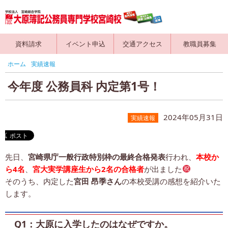
資料請求
イベント申込
交通アクセス
教職員募集
ホーム
実績速報
今年度 公務員科 内定第1号！
2024年05月31日
実績速報
先日、
宮崎県庁一般行政特別枠の最終合格発表
行われ、
本校か
ら4名
、
宮大実学講座生から2名の合格者
が出ました
そのうち、内定した
宮田 昂季さん
の本校受講の感想を紹介いた
します。
Q1：大原に入学したのはなぜですか。