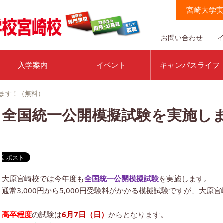
宮崎大学
お問い合わせ
入学案内
イベント
キャンパスライフ
ます！（無料）
全国統一公開模擬試験を実施し
大原宮崎校では今年度も
全国統一公開模擬試験
を実施します。
通常3,000円から5,000円受験料がかかる模擬試験ですが、大原
高卒程度
の試験は
6月7日（日）
からとなります。