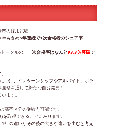
崎市の採用試験。
今年も含め
5年連続で1次合格者のシェア率
在トータルの、
一次合格率はなんと
93.3％突破
で
す。
身につけ、インターンシップやアルバイト、ボラ
学園祭を通して新たな自分発見！
ています。
職の高卒区分の受験も可能です。
格)を取得できることにあります。
か1年の違いがその後の大きな違いを生むと考え