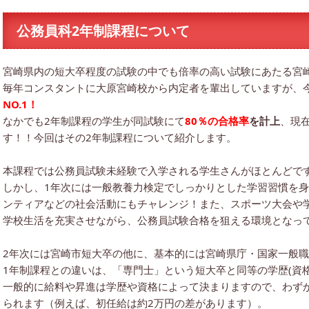
公務員科2年制課程について
宮崎県内の短大卒程度の試験の中でも倍率の高い試験にあたる宮
毎年コンスタントに大原宮崎校から内定者を輩出していますが、
NO.1！
なかでも2年制課程の学生が同試験にて
80％の合格率
を計上
、現
す！！今回はその2年制課程について紹介します。
本課程では公務員試験未経験で入学される学生さんがほとんどで
しかし、1年次には一般教養力検定でしっかりとした学習習慣を
ンティアなどの社会活動にもチャレンジ！また、スポーツ大会や
学校生活を充実させながら、公務員試験合格を狙える環境となっ
2年次には宮崎市短大卒の他に、基本的には宮崎県庁・国家一般
1年制課程との違いは、「専門士」という短大卒と同等の学歴(資
一般的に給料や昇進は学歴や資格によって決まりますので、わず
られます（例えば、初任給は約2万円の差があります）。